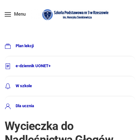
Menu
Plan lekcji
e-dziennik UONET+
W szkole
Dla ucznia
Wycieczka do
Nadleśnictwa Głogów