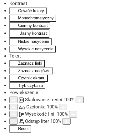
Kontrast
Odwróć kolory
Skip to main content
Monochromatyczny
Ciemny kontrast
Jasny kontrast
Niskie nasycenie
Wysokie nasycenie
Tekst
Zaznacz linki
Zaznacz nagłówki
Czytnik ekranu
Tryb czytania
Powiększenie
Skalowanie treści
100
%
Czcionka
100
%
Aa
Wysokość linii
100
%
Odstęp liter
100
%
Reset