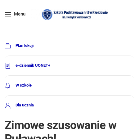
Menu
Plan lekcji
e-dziennik UONET+
W szkole
Dla ucznia
Zimowe szusowanie w
Puławach!