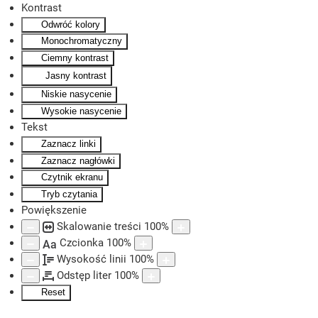
Kontrast
Odwróć kolory
Skip to main content
Monochromatyczny
Ciemny kontrast
Jasny kontrast
Niskie nasycenie
Wysokie nasycenie
Tekst
Zaznacz linki
Zaznacz nagłówki
Czytnik ekranu
Tryb czytania
Powiększenie
Skalowanie treści
100
%
Czcionka
100
%
Aa
Wysokość linii
100
%
Odstęp liter
100
%
Reset